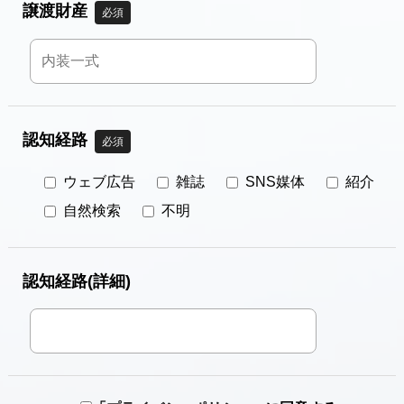
譲渡財産
必須
認知経路
必須
ウェブ広告
雑誌
SNS媒体
紹介
自然検索
不明
認知経路(詳細)