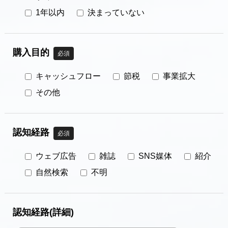
1年以内
決まっていない
購入目的
必須
キャッシュフロー
節税
事業拡大
その他
認知経路
必須
ウェブ広告
雑誌
SNS媒体
紹介
自然検索
不明
認知経路(詳細)